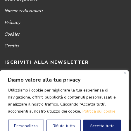
Norme redazionali
Privacy
Cookies
Credits
ISCRIVITI ALLA NEWSLETTER
Clicca sul pulsante per ricevere le nostre ultime novità,
Diamo valore alla tua privacy
notizie e promozioni
Utilizziamo i cookie per migliorare la tua esperienza di
navigazione, offrirti pubblicità o contenuti personalizzati e
ISCRIVITI ADESSO
analizzare il nostro traffico. Cliccando “Accetta tutti”,
acconsenti al nostro utilizzo dei cookie.
Politica sui cookie
Personalizza
Rifiuta tutto
Accetta tutto
© 2024 Florence
Art
Edizioni | P.IVA 04813630482