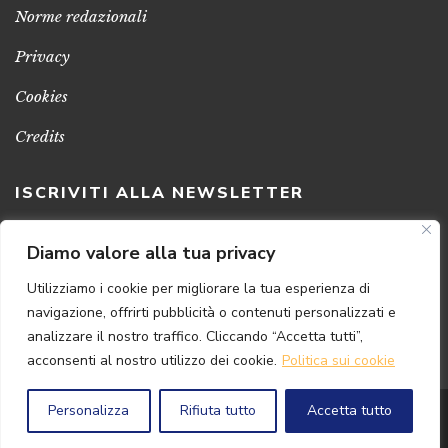
Norme redazionali
Privacy
Cookies
Credits
ISCRIVITI ALLA NEWSLETTER
Clicca sul pulsante per ricevere le nostre ultime novità,
Diamo valore alla tua privacy
notizie e promozioni
Utilizziamo i cookie per migliorare la tua esperienza di
navigazione, offrirti pubblicità o contenuti personalizzati e
ISCRIVITI ADESSO
analizzare il nostro traffico. Cliccando “Accetta tutti”,
acconsenti al nostro utilizzo dei cookie.
Politica sui cookie
Personalizza
Rifiuta tutto
Accetta tutto
© 2024 Florence
Art
Edizioni | P.IVA 04813630482
Powered by
{SP} Digital & Consulting