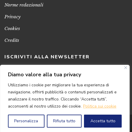
Norme redazionali
Privacy
Cookies
Credits
ISCRIVITI ALLA NEWSLETTER
Clicca sul pulsante per ricevere le nostre ultime novità,
Diamo valore alla tua privacy
notizie e promozioni
Utilizziamo i cookie per migliorare la tua esperienza di
navigazione, offrirti pubblicità o contenuti personalizzati e
ISCRIVITI ADESSO
analizzare il nostro traffico. Cliccando “Accetta tutti”,
acconsenti al nostro utilizzo dei cookie.
Politica sui cookie
Personalizza
Rifiuta tutto
Accetta tutto
© 2024 Florence
Art
Edizioni | P.IVA 04813630482
Powered by
{SP} Digital & Consulting