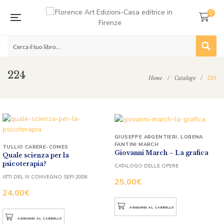
0
224
Home
/
Catalogo
/
224
GIUSEPPE ARGENTIERI
,
LORENA
FANTINI MARCH
TULLIO CARERE-COMES
Giovanni March – La grafica
Quale scienza per la
psicoterapia?
CATALOGO DELLE OPERE
ATTI DEL III CONVEGNO SEPI 2008
25,00
€
24,00
€
AGGIUNGI AL CARRELLO
AGGIUNGI AL CARRELLO