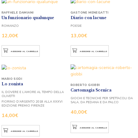
RAFFAELE DAMIANI
GASTONE MENEGATTI
Un funzionario qualunque
Diario con lacune
ROMANZO
POESIE
12,00
€
13,00
€
AGGIUNGI AL CARRELLO
AGGIUNGI AL CARRELLO
MARIO SODI
Lo zonista
ROBERTO GIOBBI
Cartomagia Scenica
IL DOVERE E L’AMORE AL TEMPO DELLA
OLIVETTI
GIOCHI E TECNICHE PER SPETTACOLI DA
FIORINO D’ARGENTO 2018 ALLA XXXVI
SALA, DA PEDANA E DA PALCO
EDIZIONE PREMIO FIRENZE
40,00
€
14,00
€
AGGIUNGI AL CARRELLO
AGGIUNGI AL CARRELLO