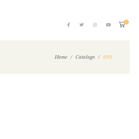
0
Home
/
Catalogo
/
692