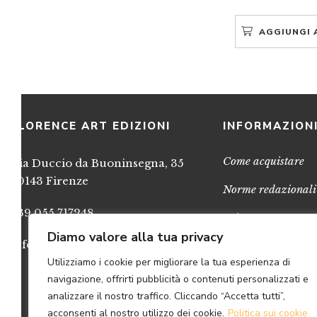
AGGIUNGI 
FLORENCE ART EDIZIONI
INFORMAZION
Come acquistare
Via Duccio da Buoninsegna, 35
50143 Firenze
Norme redazionali
+39 055 717248
Privacy
Diamo valore alla tua privacy
info@FlorenceArtEdizioni.com
Cookies
Utilizziamo i cookie per migliorare la tua esperienza di
Credits
navigazione, offrirti pubblicità o contenuti personalizzati e
analizzare il nostro traffico. Cliccando “Accetta tutti”,
acconsenti al nostro utilizzo dei cookie.
Politica sui cookie