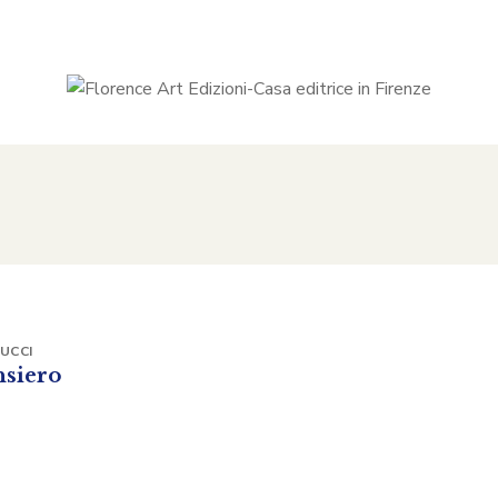
UCCI
nsiero