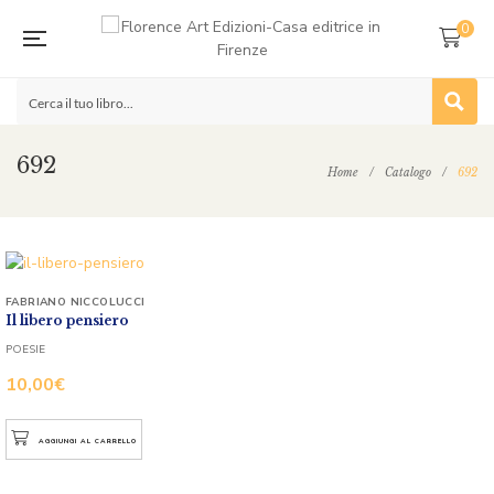
0
692
Home
/
Catalogo
/
692
FABRIANO NICCOLUCCI
Il libero pensiero
POESIE
10,00
€
AGGIUNGI AL CARRELLO