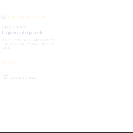
ANGELA GATTI
MARIA GRAZIA LINARES
La guerra dei piccoli
Di guerra si muore
MOLTE COSE, GUARDATE DAI PICCOLI,
SONO GRANDI, PIÙ GRANDI CHE PER I
UN RITRATTO REALISTICO DELLA VITA IN
GRANDI
TRINCEA NEGLI ANNI CRUCIALI DELLA
GRANDE GUERRA
12,00
€
13,00
€
AGGIUNGI AL CARRELLO
AGGIUNGI AL CARRELLO
FIORELLA MACCHIONI
Il profumo dell’ombra
ROMANZO
12,00
€
AGGIUNGI AL CARRELLO