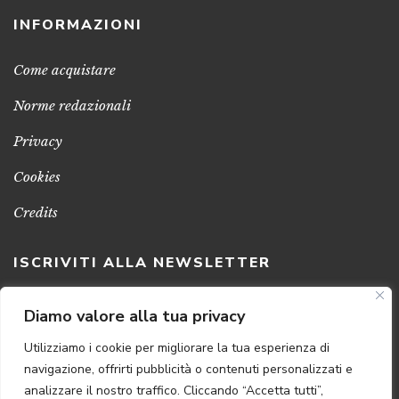
INFORMAZIONI
Come acquistare
Norme redazionali
Privacy
Cookies
Credits
ISCRIVITI ALLA NEWSLETTER
Clicca sul pulsante per ricevere le nostre ultime novità,
Diamo valore alla tua privacy
notizie e promozioni
Utilizziamo i cookie per migliorare la tua esperienza di
navigazione, offrirti pubblicità o contenuti personalizzati e
ISCRIVITI ADESSO
analizzare il nostro traffico. Cliccando “Accetta tutti”,