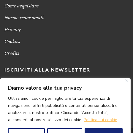
Come acquistare
Norme redazionali
Privacy
Cookies
Credits
ISCRIVITI ALLA NEWSLETTER
Clicca sul pulsante per ricevere le nostre ultime novità,
Diamo valore alla tua privacy
notizie e promozioni
Utilizziamo i cookie per migliorare la tua esperienza di
navigazione, offrirti pubblicità o contenuti personalizzati e
ISCRIVITI ADESSO
analizzare il nostro traffico. Cliccando “Accetta tutti”,
acconsenti al nostro utilizzo dei cookie.
Politica sui cookie