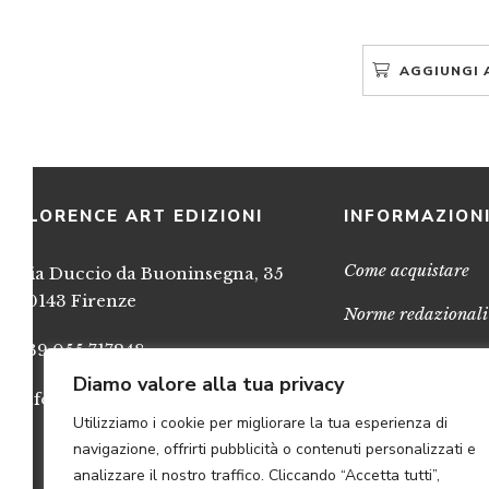
AGGIUNGI 
FLORENCE ART EDIZIONI
INFORMAZION
Come acquistare
Via Duccio da Buoninsegna, 35
50143 Firenze
Norme redazionali
+39 055 717248
Privacy
Diamo valore alla tua privacy
info@FlorenceArtEdizioni.com
Cookies
Utilizziamo i cookie per migliorare la tua esperienza di
Credits
navigazione, offrirti pubblicità o contenuti personalizzati e
analizzare il nostro traffico. Cliccando “Accetta tutti”,