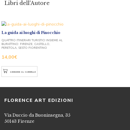
Libri dell'Autore
La guida ai luoghi di Pinocchio
QUATTRO ITINERARI TURISTICI INSIEME AL
BURATTINO: FIRENZE, CASTELLO,
PERETOLA, SESTO FIORENTINO
14,00
€
AGGIUNGI AL CARRELLO
FLORENCE ART EDIZIONI
Via Duccio da Buoninsegna, 35
50143 Firenze