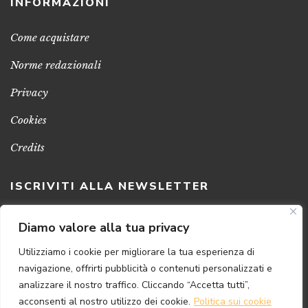
INFORMAZIONI
Come acquistare
Norme redazionali
Privacy
Cookies
Credits
ISCRIVITI ALLA NEWSLETTER
Clicca sul pulsante per ricevere le nostre ultime novità,
Diamo valore alla tua privacy
notizie e promozioni
Utilizziamo i cookie per migliorare la tua esperienza di
navigazione, offrirti pubblicità o contenuti personalizzati e
ISCRIVITI ADESSO
analizzare il nostro traffico. Cliccando “Accetta tutti”,
acconsenti al nostro utilizzo dei cookie.
Politica sui cookie