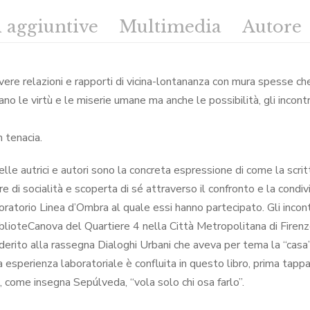
 aggiuntive
Multimedia
Autore
 avere relazioni e rapporti di vicina-lontananza con mura spesse ch
o le virtù e le miserie umane ma anche le possibilità, gli incontri
 tenacia.
delle autrici e autori sono la concreta espressione di come la scri
e di socialità e scoperta di sé attraverso il confronto e la condivis
oratorio Linea d’Ombra al quale essi hanno partecipato. Gli incontr
iblioteCanova del Quartiere 4 nella Città Metropolitana di Firenz
derito alla rassegna Dialoghi Urbani che aveva per tema la “casa”
lla esperienza laboratoriale è confluita in questo libro, prima tappa
, come insegna Sepúlveda, “vola solo chi osa farlo”.