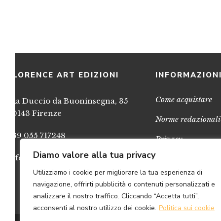
FLORENCE ART EDIZIONI
INFORMAZION
Come acquistare
Via Duccio da Buoninsegna, 35
50143 Firenze
Norme redazionali
+39 055 717248
Privacy
Diamo valore alla tua privacy
info@FlorenceArtEdizioni.com
Cookies
Utilizziamo i cookie per migliorare la tua esperienza di
Credits
navigazione, offrirti pubblicità o contenuti personalizzati e
analizzare il nostro traffico. Cliccando “Accetta tutti”,
acconsenti al nostro utilizzo dei cookie.
Politica sui cookie