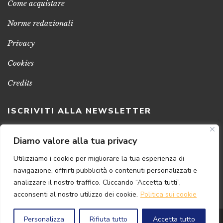
Come acquistare
Norme redazionali
Privacy
Cookies
Credits
ISCRIVITI ALLA NEWSLETTER
Clicca sul pulsante per ricevere le nostre ultime novità,
Diamo valore alla tua privacy
notizie e promozioni
Utilizziamo i cookie per migliorare la tua esperienza di
navigazione, offrirti pubblicità o contenuti personalizzati e
ISCRIVITI ADESSO
analizzare il nostro traffico. Cliccando “Accetta tutti”,
acconsenti al nostro utilizzo dei cookie.
Politica sui cookie
Personalizza
Rifiuta tutto
Accetta tutto
© 2024 Florence
Art
Edizioni | P.IVA 04813630482