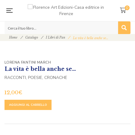
0
Home
Catalogo
I Libri di Pan
La vita è bella anche se…
LORENA FANTINI MARCH
La vita è bella anche se…
RACCONTI, POESIE, CRONACHE
12,00
€
ALTERNATIVE:
AGGIUNGI AL CARRELLO