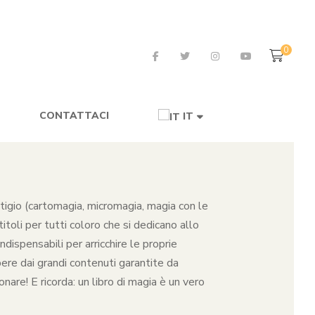
0
CONTATTACI
IT
restigio (cartomagia, micromagia, magia con le
toli per tutti coloro che si dedicano allo
dispensabili per arricchire le proprie
pere dai grandi contenuti garantite da
nare! E ricorda: un libro di magia è un vero