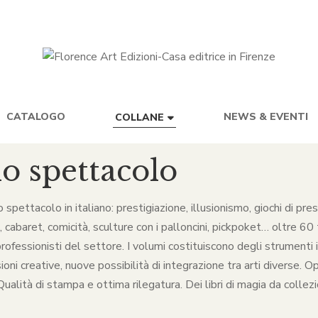
CATALOGO
NEWS & EVENTI
COLLANE
lo spettacolo
lo spettacolo in italiano: prestigiazione, illusionismo, giochi di p
baret, comicità, sculture con i palloncini, pickpoket… oltre 60 ti
rofessionisti del settore. I volumi costituiscono degli strumenti in
ni creative, nuove possibilità di integrazione tra arti diverse. O
alità di stampa e ottima rilegatura. Dei libri di magia da collezio