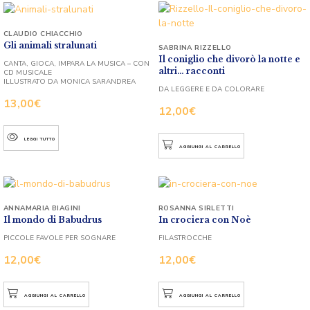
CLAUDIO CHIACCHIO
Gli animali stralunati
SABRINA RIZZELLO
Il coniglio che divorò la notte e
CANTA, GIOCA, IMPARA LA MUSICA – CON
altri… racconti
CD MUSICALE
ILLUSTRATO DA MONICA SARANDREA
DA LEGGERE E DA COLORARE
13,00
€
12,00
€
LEGGI TUTTO
AGGIUNGI AL CARRELLO
ANNAMARIA BIAGINI
ROSANNA SIRLETTI
Il mondo di Babudrus
In crociera con Noè
PICCOLE FAVOLE PER SOGNARE
FILASTROCCHE
12,00
€
12,00
€
AGGIUNGI AL CARRELLO
AGGIUNGI AL CARRELLO