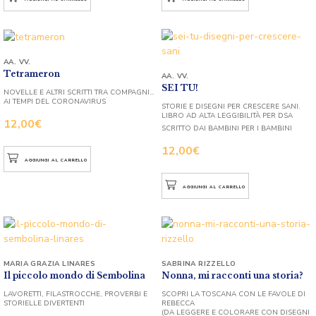
AA. VV.
Tetrameron
AA. VV.
SEI TU!
NOVELLE E ALTRI SCRITTI TRA COMPAGNI…
AI TEMPI DEL CORONAVIRUS
STORIE E DISEGNI PER CRESCERE SANI.
LIBRO AD ALTA LEGGIBILITÀ PER DSA
12,00
€
SCRITTO DAI BAMBINI PER I BAMBINI
12,00
€
AGGIUNGI AL CARRELLO
AGGIUNGI AL CARRELLO
MARIA GRAZIA LINARES
SABRINA RIZZELLO
Il piccolo mondo di Sembolina
Nonna, mi racconti una storia?
LAVORETTI, FILASTROCCHE, PROVERBI E
SCOPRI LA TOSCANA CON LE FAVOLE DI
STORIELLE DIVERTENTI
REBECCA
(DA LEGGERE E COLORARE CON DISEGNI