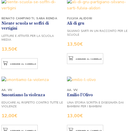
RENATO CAMPINOTI
,
SARA RENDA
FULVIA ALIDORI
Niente scuola se soffri di
Ali di gru
vertigini
SILVANO SARTI IN UN RACCONTO PER LE
SCUOLE
LETTURE E ATTIVITÀ PER LA SCUOLA
MEDIA
13,50
€
13,50
€
AGGIUNGI AL CARRELLO
AGGIUNGI AL CARRELLO
AA. VV.
AA. VV.
Smontiamo la violenza
Emilio l’Olivo
EDUCARE AL RISPETTO CONTRO TUTTE LE
UNA STORIA SCRITTA E DISEGNATA DAI
VIOLENZE
BAMBINI PER I BAMBINI
12,00
€
13,00
€
AGGIUNGI AL CARRELLO
AGGIUNGI AL CARRELLO