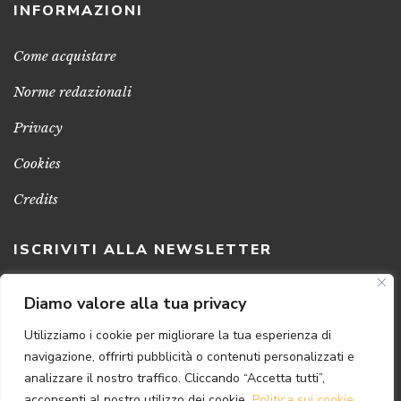
INFORMAZIONI
Come acquistare
Norme redazionali
Privacy
Cookies
Credits
ISCRIVITI ALLA NEWSLETTER
Clicca sul pulsante per ricevere le nostre ultime novità,
Diamo valore alla tua privacy
notizie e promozioni
Utilizziamo i cookie per migliorare la tua esperienza di
navigazione, offrirti pubblicità o contenuti personalizzati e
ISCRIVITI ADESSO
analizzare il nostro traffico. Cliccando “Accetta tutti”,
acconsenti al nostro utilizzo dei cookie.
Politica sui cookie