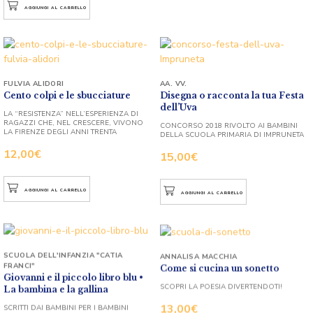
AGGIUNGI AL CARRELLO
FULVIA ALIDORI
AA. VV.
Cento colpi e le sbucciature
Disegna o racconta la tua Festa
dell’Uva
LA “RESISTENZA” NELL’ESPERIENZA DI
RAGAZZI CHE, NEL CRESCERE, VIVONO
CONCORSO 2018 RIVOLTO AI BAMBINI
LA FIRENZE DEGLI ANNI TRENTA
DELLA SCUOLA PRIMARIA DI IMPRUNETA
12,00
€
15,00
€
AGGIUNGI AL CARRELLO
AGGIUNGI AL CARRELLO
SCUOLA DELL'INFANZIA "CATIA
ANNALISA MACCHIA
FRANCI"
Come si cucina un sonetto
Giovanni e il piccolo libro blu •
SCOPRI LA POESIA DIVERTENDOTI!
La bambina e la gallina
13,00
€
SCRITTI DAI BAMBINI PER I BAMBINI