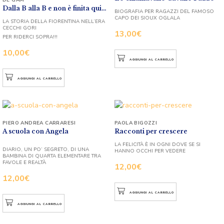
Dalla B alla B e non è finita qui…
BIOGRAFIA PER RAGAZZI DEL FAMOSO
CAPO DEI SIOUX OGLALA
LA STORIA DELLA FIORENTINA NELL’ERA
CECCHI GORI
13,00
€
PER RIDERCI SOPRA!!!
10,00
€
AGGIUNGI AL CARRELLO
AGGIUNGI AL CARRELLO
PIERO ANDREA CARRARESI
PAOLA BIGOZZI
A scuola con Angela
Racconti per crescere
LA FELICITÀ È IN OGNI DOVE SE SI
DIARIO, UN PO’ SEGRETO, DI UNA
HANNO OCCHI PER VEDERE
BAMBINA DI QUARTA ELEMENTARE TRA
FAVOLE E REALTÀ
12,00
€
12,00
€
AGGIUNGI AL CARRELLO
AGGIUNGI AL CARRELLO