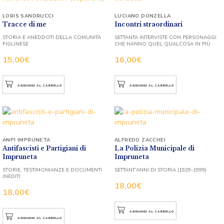
LORIS SANDRUCCI
LUCIANO DONZELLA
Tracce di me
Incontri straordinari
STORIA E ANEDDOTI DELLA COMUNITÀ
SETTANTA INTERVISTE CON PERSONAGGI
FIGLINESE
CHE HANNO QUEL QUALCOSA IN PIÙ
15,00
€
16,00
€
AGGIUNGI AL CARRELLO
AGGIUNGI AL CARRELLO
ANPI IMPRUNETA
ALFREDO ZACCHEI
Antifascisti e Partigiani di
La Polizia Municipale di
Impruneta
Impruneta
STORIE, TESTIMONIANZE E DOCUMENTI
SETTANT’ANNI DI STORIA (1929-1999)
INEDITI
18,00
€
18,00
€
AGGIUNGI AL CARRELLO
AGGIUNGI AL CARRELLO