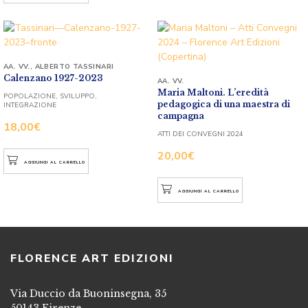
AA. VV.
,
ALBERTO TASSINARI
Calenzano 1927-2023
AA. VV.
Maria Maltoni. L’eredità
POPOLAZIONE, SVILUPPO,
pedagogica di una maestra di
INTEGRAZIONE
campagna
18,00
€
ATTI DEI CONVEGNI 2024
20,00
€
AGGIUNGI AL CARRELLO
AGGIUNGI AL CARRELLO
FLORENCE ART EDIZIONI
Via Duccio da Buoninsegna, 35
50143 Firenze