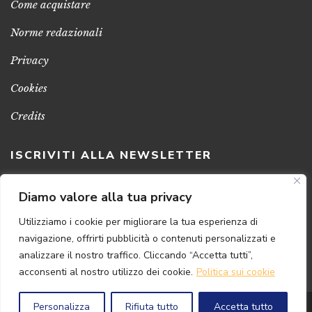
Come acquistare
Norme redazionali
Privacy
Cookies
Credits
ISCRIVITI ALLA NEWSLETTER
Clicca sul pulsante per ricevere le nostre ultime novità,
Diamo valore alla tua privacy
notizie e promozioni
Utilizziamo i cookie per migliorare la tua esperienza di
navigazione, offrirti pubblicità o contenuti personalizzati e
ISCRIVITI ADESSO
analizzare il nostro traffico. Cliccando “Accetta tutti”,
acconsenti al nostro utilizzo dei cookie.
Politica sui cookie
Personalizza
Rifiuta tutto
Accetta tutto
© 2024 Florence
Art
Edizioni | P.IVA 04813630482