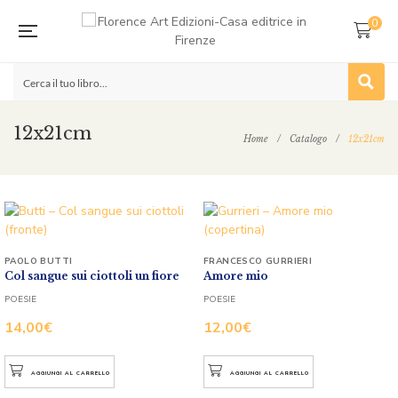
0
12x21cm
Home
/
Catalogo
/
12x21cm
PAOLO BUTTI
FRANCESCO GURRIERI
Col sangue sui ciottoli un fiore
Amore mio
POESIE
POESIE
14,00
€
12,00
€
AGGIUNGI AL CARRELLO
AGGIUNGI AL CARRELLO