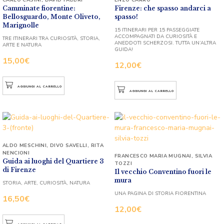
Camminate fiorentine:
Firenze: che spasso andarci a
Bellosguardo, Monte Oliveto,
spasso!
Marignolle
15 ITINERARI PER 15 PASSEGGIATE
ACCOMPAGNATI DA CURIOSITÀ E
TRE ITINERARI TRA CURIOSITÀ, STORIA,
ANEDDOTI SCHERZOSI. TUTTA UN’ALTRA
ARTE E NATURA
GUIDA!
15,00
€
12,00
€
AGGIUNGI AL CARRELLO
AGGIUNGI AL CARRELLO
ALDO MESCHINI
,
DIVO SAVELLI
,
RITA
NENCIONI
FRANCESCO MARIA MUGNAI
,
SILVIA
Guida ai luoghi del Quartiere 3
TOZZI
di Firenze
Il vecchio Conventino fuori le
mura
STORIA, ARTE, CURIOSITÀ, NATURA
UNA PAGINA DI STORIA FIORENTINA
16,50
€
12,00
€