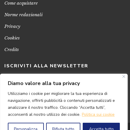
Come acquistare
Norme redazionali
Privacy
Cookies
Credits
ISCRIVITI ALLA NEWSLETTER
Clicca sul pulsante per ricevere le nostre ultime novità,
Diamo valore alla tua privacy
notizie e promozioni
Utilizziamo i cookie per migliorare la tua esperienza di
navigazione, offrirti pubblicità o contenuti personalizzati e
ISCRIVITI ADESSO
analizzare il nostro traffico. Cliccando “Accetta tutti”,
acconsenti al nostro utilizzo dei cookie.
Politica sui cookie
Personalizza
Rifiuta tutto
Accetta tutto