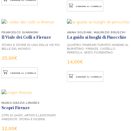
AGGIUNGI AL CARRELLO
AGGIUNGI AL CARRELLO
FRANCESCO GIANNONI
ANNA SOLDANI
,
MAURIZIO BRUSCHI
Il Viale dei Colli a Firenze
La guida ai luoghi di Pinocchio
STORIA E STORIE DI UNA DELLE VIE PIÙ
QUATTRO ITINERARI TURISTICI INSIEME AL
BELLE DEL MONDO
BURATTINO: FIRENZE, CASTELLO,
PERETOLA, SESTO FIORENTINO
15,00
€
14,00
€
AGGIUNGI AL CARRELLO
AGGIUNGI AL CARRELLO
MARIA GRAZIA LINARES
Scopri Firenze
CITTÀ DI SANTI, ARTISTI E LESTOFANTI
ANEDDOTI, STORIA E DICERIE
12,00
€