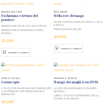
BRUNO RISTORI
ERIC MEAD
Fachirismo e lettura del
Nella rete del mago
pensiero
MAGIE COINVOLGENTI DA TAVOLO, SALA
E PALCO
SEGRETI SVELATI AD USO DEI CURIOSI
PREFAZIONE DI TELLER
PREFAZIONE DI FRANCESCO MARIA
MUGNAI
40,00
€
15,50
€
AGGIUNGI AL CARRELLO
AGGIUNGI AL CARRELLO
CARLO CICALA
VALERIA E. RUSSO
Cornucopia
Il mago dei maghi (con DVD)
A TOOL FOR MAGICIANS AND MENTALISTS
LA VITA STRAORDINARIA DI RANIERI
/ UN ATTREZZO PER PRESTIGIATORI E
BUSTELLI
MENTALISTI
LIBRO + FILM DOCUMENTARIO DELLA
DURATA DI 90 MINUTI
45,00
€