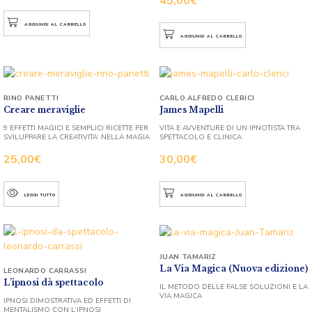
45,00
€
AGGIUNGI AL CARRELLO
AGGIUNGI AL CARRELLO
RINO PANETTI
CARLO ALFREDO CLERICI
Creare meraviglie
James Mapelli
9 EFFETTI MAGICI E SEMPLICI RICETTE PER
VITA E AVVENTURE DI UN IPNOTISTA TRA
SVILUPPARE LA CREATIVITA’ NELLA MAGIA
SPETTACOLO E CLINICA
25,00
€
30,00
€
LEGGI TUTTO
AGGIUNGI AL CARRELLO
JUAN TAMARIZ
La Via Magica (Nuova edizione)
LEONARDO CARRASSI
L’ipnosi dà spettacolo
IL METODO DELLE FALSE SOLUZIONI E LA
VIA MAGICA
IPNOSI DIMOSTRATIVA ED EFFETTI DI
MENTALISMO CON L’IPNOSI