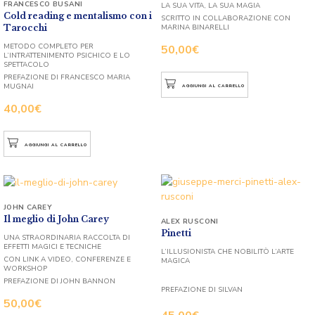
FRANCESCO BUSANI
LA SUA VITA, LA SUA MAGIA
Cold reading e mentalismo con i
SCRITTO IN COLLABORAZIONE CON
Tarocchi
MARINA BINARELLI
METODO COMPLETO PER
50,00
€
L’INTRATTENIMENTO PSICHICO E LO
SPETTACOLO
PREFAZIONE DI FRANCESCO MARIA
MUGNAI
AGGIUNGI AL CARRELLO
40,00
€
AGGIUNGI AL CARRELLO
JOHN CAREY
Il meglio di John Carey
ALEX RUSCONI
Pinetti
UNA STRAORDINARIA RACCOLTA DI
EFFETTI MAGICI E TECNICHE
L’ILLUSIONISTA CHE NOBILITÒ L’ARTE
CON LINK A VIDEO, CONFERENZE E
MAGICA
WORKSHOP
PREFAZIONE DI JOHN BANNON
PREFAZIONE DI SILVAN
50,00
€