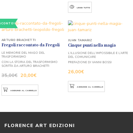
LEGGI TUTTO
SCONTO!
ARTURO BRACHETTI
JUAN TAMARIZ
Fregoli raccontato da Fregoli
Cinque punti nella magia
LE MEMORIE DEL MAGO DEL
L’ILLUSIONE DELL’IMPOSSIBILE E L’ARTE
TRASFORMISMO
DEL COMUNICARE
CON LA STORIA DEL TRASFORMISMO
PREFAZIONE DI VANNI BOSSI
SCRITTA DA ARTURO BRACHETTI
26,00
€
35,00
€
20,00
€
AGGIUNGI AL CARRELLO
AGGIUNGI AL CARRELLO
FLORENCE ART EDIZIONI