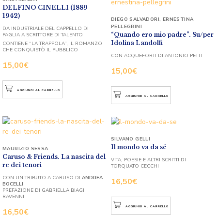
DELFINO CINELLI (1889-
1942)
DIEGO SALVADORI
,
ERNESTINA
PELLEGRINI
DA INDUSTRIALE DEL CAPPELLO DI
“Quando ero mio padre”. Su/per
PAGLIA A SCRITTORE DI TALENTO
Idolina Landolfi
CONTIENE “LA TRAPPOLA”, IL ROMANZO
CHE CONQUISTÒ IL PUBBLICO
CON ACQUEFORTI DI ANTONIO PETTI
15,00
€
15,00
€
AGGIUNGI AL CARRELLO
AGGIUNGI AL CARRELLO
SILVANO GELLI
Il mondo va da sé
MAURIZIO SESSA
Caruso & Friends. La nascita del
VITA, POESIE E ALTRI SCRITTI DI
re dei tenori
TORQUATO CECCHI
CON UN TRIBUTO A CARUSO DI
ANDREA
16,50
€
BOCELLI
PREFAZIONE DI GABRIELLA BIAGI
RAVENNI
AGGIUNGI AL CARRELLO
16,50
€