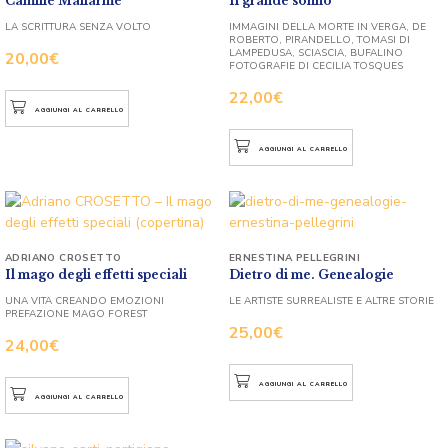
Camille Mallarmé
Il grande sonno
LA SCRITTURA SENZA VOLTO
IMMAGINI DELLA MORTE IN VERGA, DE
ROBERTO, PIRANDELLO, TOMASI DI
LAMPEDUSA, SCIASCIA, BUFALINO
20,00
€
FOTOGRAFIE DI CECILIA TOSQUES
22,00
€
AGGIUNGI AL CARRELLO
AGGIUNGI AL CARRELLO
ADRIANO CROSETTO
ERNESTINA PELLEGRINI
Il mago degli effetti speciali
Dietro di me. Genealogie
UNA VITA CREANDO EMOZIONI
LE ARTISTE SURREALISTE E ALTRE STORIE
PREFAZIONE MAGO FOREST
25,00
€
24,00
€
AGGIUNGI AL CARRELLO
AGGIUNGI AL CARRELLO