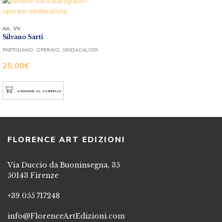
AA. VV.
Silvano Sarti
PARTIGIANO, OPERAIO, SINDACALISTA
25,00
€
AGGIUNGI AL CARRELLO
FLORENCE ART EDIZIONI
Via Duccio da Buoninsegna, 35
50143 Firenze
+39 055 717248
info@FlorenceArtEdizioni.com