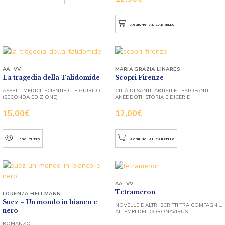
AGGIUNGI AL CARRELLO
AA. VV.
MARIA GRAZIA LINARES
La tragedia della Talidomide
Scopri Firenze
ASPETTI MEDICI, SCIENTIFICI E GIURIDICI
CITTÀ DI SANTI, ARTISTI E LESTOFANTI
(SECONDA EDIZIONE)
ANEDDOTI, STORIA E DICERIE
15,00
€
12,00
€
LEGGI TUTTO
AGGIUNGI AL CARRELLO
AA. VV.
Tetrameron
LORENZA HELLMANN
Suez – Un mondo in bianco e
NOVELLE E ALTRI SCRITTI TRA COMPAGNI…
nero
AI TEMPI DEL CORONAVIRUS
ROMANZO