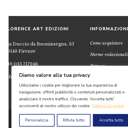
FLORENCE ART EDIZIONI
INFORMAZION
Come acquistare
Via Duccio da Buoninsegna, 35
50143 Firenze
Norme redazionali
+39 055 717248
Privacy
Diamo valore alla tua privacy
info@FlorenceArtEdizioni.com
Cookies
Utilizziamo i cookie per migliorare la tua esperienza di
Credits
navigazione, offrirti pubblicità o contenuti personalizzati e
analizzare il nostro traffico. Cliccando “Accetta tutti”,
acconsenti al nostro utilizzo dei cookie.
Politica sui cookie
© 2
Personalizza
Rifiuta tutto
Accetta tutto