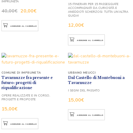
IMPRUNETA
15 ITINERARI PER 15 PASSEGGIATE
ACCOMPAGNATI DA CURIOSITÀ E
40,00
€
20,00
€
ANEDDOTI SCHERZOSI. TUTTA UN’ALTRA
GUIDA!
12,00
€
AGGIUNGI AL CARRELLO
AGGIUNGI AL CARRELLO
COMUNE DI IMPRUNETA
URBANO MEUCCI
Tavarnuzze fra presente e
Dal Castello di Montebuoni a
futuro: progetti di
Tavarnuzze
riqualificazione
I SEGNI DEL PASSATO
OPERE REALIZZATE E IN CORSO,
15,00
€
PROGETTI E PROPOSTE
15,00
€
AGGIUNGI AL CARRELLO
AGGIUNGI AL CARRELLO