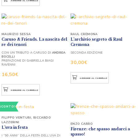
AGGIUNGI AL CARRELLO
MAURIZIO SESSA
RAUL CREMONA
Caruso & Friends. La nascita del
L’archivio segreto di Raul
re dei tenori
Cremona
CON UN TRIBUTO A CARUSO DI
ANDREA
SECONDA EDIZIONE
BOCELLI
PREFAZIONE DI GABRIELLA BIAGI
30,00
€
RAVENNI
16,50
€
AGGIUNGI AL CARRELLO
AGGIUNGI AL CARRELLO
SCONTO!
FILIPPO VENTURI
,
RICCARDO
LAZZERINI
ENZO CARRO
L’uva in festa
Firenze: che spasso andarci a
spasso!
I “90 ANNI” DELLA FESTA DELL’UVA DI