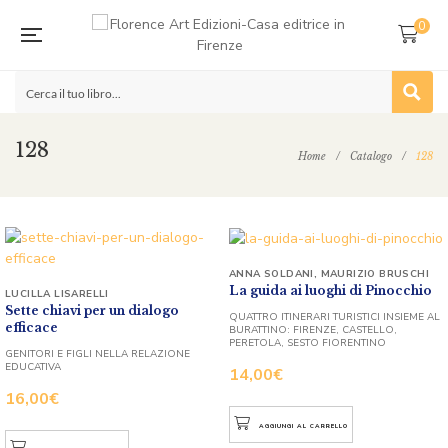
0
128
Home
/
Catalogo
/
128
ANNA SOLDANI
,
MAURIZIO BRUSCHI
La guida ai luoghi di Pinocchio
LUCILLA LISARELLI
Sette chiavi per un dialogo
QUATTRO ITINERARI TURISTICI INSIEME AL
efficace
BURATTINO: FIRENZE, CASTELLO,
PERETOLA, SESTO FIORENTINO
GENITORI E FIGLI NELLA RELAZIONE
EDUCATIVA
14,00
€
16,00
€
AGGIUNGI AL CARRELLO