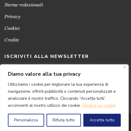
Norme redazionali
Privacy
Cookies
Credits
ISCRIVITI ALLA NEWSLETTER
Clicca sul pulsante per ricevere le nostre ultime novità,
Diamo valore alla tua privacy
notizie e promozioni
Utilizziamo i cookie per migliorare la tua esperienza di
navigazione, offrirti pubblicità o contenuti personalizzati e
ISCRIVITI ADESSO
analizzare il nostro traffico. Cliccando “Accetta tutti”,
acconsenti al nostro utilizzo dei cookie.
Politica sui cookie
Personalizza
Rifiuta tutto
Accetta tutto
© 2024 Florence
Art
Edizioni | P.IVA 04813630482
Powered by
{SP} Digital & Consulting