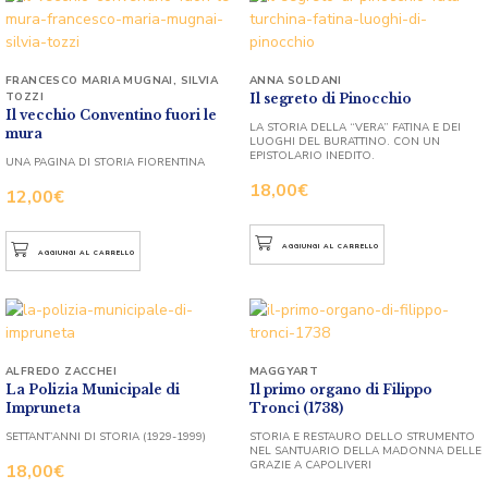
FRANCESCO MARIA MUGNAI
,
SILVIA
ANNA SOLDANI
TOZZI
Il segreto di Pinocchio
Il vecchio Conventino fuori le
LA STORIA DELLA “VERA” FATINA E DEI
mura
LUOGHI DEL BURATTINO. CON UN
EPISTOLARIO INEDITO.
UNA PAGINA DI STORIA FIORENTINA
18,00
€
12,00
€
AGGIUNGI AL CARRELLO
AGGIUNGI AL CARRELLO
ALFREDO ZACCHEI
MAGGYART
La Polizia Municipale di
Il primo organo di Filippo
Impruneta
Tronci (1738)
SETTANT’ANNI DI STORIA (1929-1999)
STORIA E RESTAURO DELLO STRUMENTO
NEL SANTUARIO DELLA MADONNA DELLE
GRAZIE A CAPOLIVERI
18,00
€