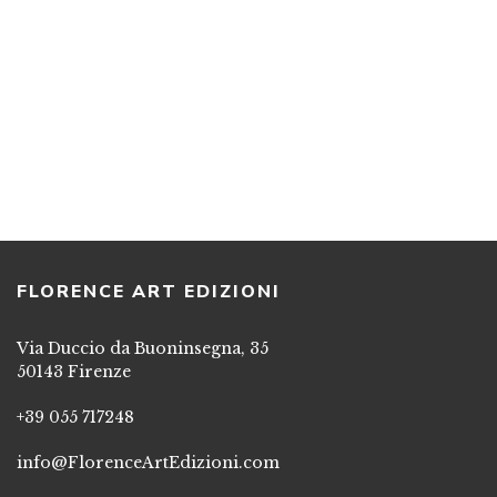
IMPRUNETA
13,00
€
QUESTO LIBRO SOSTIENE
L’ASSOCIAZIONE ONLUS “GLI AMICI DI
LAPO”
WWW.GLIAMICIDILAPO.ORG
AGGIUNGI AL CARRELLO
13,00
€
AGGIUNGI AL CARRELLO
FLORENCE ART EDIZIONI
Via Duccio da Buoninsegna, 35
50143 Firenze
+39 055 717248
info@FlorenceArtEdizioni.com