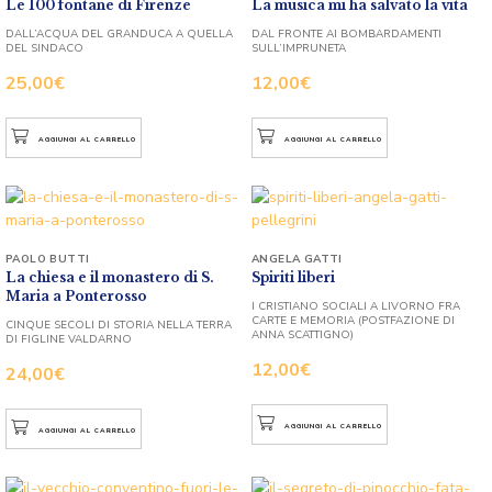
Le 100 fontane di Firenze
La musica mi ha salvato la vita
DALL’ACQUA DEL GRANDUCA A QUELLA
DAL FRONTE AI BOMBARDAMENTI
DEL SINDACO
SULL’IMPRUNETA
25,00
€
12,00
€
AGGIUNGI AL CARRELLO
AGGIUNGI AL CARRELLO
PAOLO BUTTI
ANGELA GATTI
La chiesa e il monastero di S.
Spiriti liberi
Maria a Ponterosso
I CRISTIANO SOCIALI A LIVORNO FRA
CARTE E MEMORIA (POSTFAZIONE DI
CINQUE SECOLI DI STORIA NELLA TERRA
ANNA SCATTIGNO)
DI FIGLINE VALDARNO
12,00
€
24,00
€
AGGIUNGI AL CARRELLO
AGGIUNGI AL CARRELLO