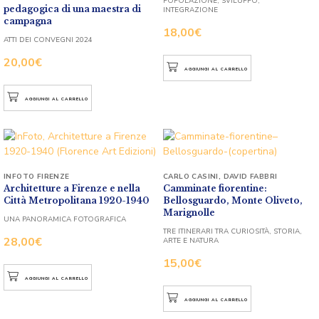
POPOLAZIONE, SVILUPPO,
pedagogica di una maestra di
INTEGRAZIONE
campagna
18,00
€
ATTI DEI CONVEGNI 2024
20,00
€
AGGIUNGI AL CARRELLO
AGGIUNGI AL CARRELLO
INFOTO FIRENZE
CARLO CASINI
,
DAVID FABBRI
Architetture a Firenze e nella
Camminate fiorentine:
Città Metropolitana 1920-1940
Bellosguardo, Monte Oliveto,
Marignolle
UNA PANORAMICA FOTOGRAFICA
TRE ITINERARI TRA CURIOSITÀ, STORIA,
28,00
€
ARTE E NATURA
15,00
€
AGGIUNGI AL CARRELLO
AGGIUNGI AL CARRELLO