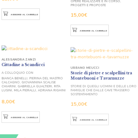
PROGETTI E PROPOSTE
15,00
€
AGGIUNGI AL CARRELLO
AGGIUNGI AL CARRELLO
ALESSANDRA ZANZI
Cittadine a Scandicci
URBANO MEUCCI
Storie di pietre e scalpellini tra
A COLLOQUIO CON
Montebuoni e Tavarnuzze
BIANCA BENELLI, PIERINA DEL MASTRO
CALCAGNO, GIOVANNINA SCALISE
STORIE DI QUEGLI UOMINI E DELLE LORO
CHIARINI, GABRIELLA GUALTIERI, RITA
FAMIGLIE CHE DALLE CAVE TRASSERO
LUSINI, MILA PIERALLI, ADRIANA RIGHINI
SOSTENTAMENTO
8,00
€
15,00
€
AGGIUNGI AL CARRELLO
AGGIUNGI AL CARRELLO
SCONTO!