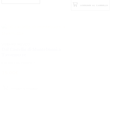
GIANFRANCO MELLI
URBANO MEUCCI
E nacque la Moda Italiana
Dal Castello di Montebuoni a
Tavarnuzze
LA VERA STORIA DI “PITTI” NARRATA DA
CHI L’HA VISSUTA IN PRIMA PERSONA
I SEGNI DEL PASSATO
30,00
€
15,00
€
AGGIUNGI AL CARRELLO
AGGIUNGI AL CARRELLO
MARIA GRAZIA LINARES
Scopri Firenze
CITTÀ DI SANTI, ARTISTI E LESTOFANTI
ENZO CARRO
ANEDDOTI, STORIA E DICERIE
Firenze: che spasso andarci a
spasso!
12,00
€
15 ITINERARI PER 15 PASSEGGIATE
ACCOMPAGNATI DA CURIOSITÀ E