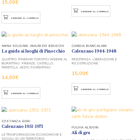
15,00
€
AGGIUNGI AL CARRELLO
AGGIUNGI AL CARRELLO
ANNA SOLDANI
,
MAURIZIO BRUSCHI
CANDIA BIANCALANI
La guida ai luoghi di Pinocchio
Calenzano 1944-1948
QUATTRO ITINERARI TURISTICI INSIEME AL
RESISTENZA, LIBERAZIONE E
BURATTINO: FIRENZE, CASTELLO,
RICOSTRUZIONE
PERETOLA, SESTO FIORENTINO
15,00
€
14,00
€
AGGIUNGI AL CARRELLO
AGGIUNGI AL CARRELLO
COSTANZA GORI
Calenzano 1951-1971
FULVIA ALIDORI
Ali di gru
LE TRASFORMAZIONI ECONOMICHE E
SOCIALI DI UN TERRITORIO