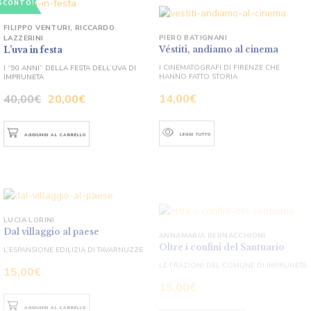
FILIPPO VENTURI
,
RICCARDO
PIERO BATIGNANI
LAZZERINI
Véstiti, andiamo al cinema
L’uva in festa
I CINEMATOGRAFI DI FIRENZE CHE
HANNO FATTO STORIA
I “90 ANNI” DELLA FESTA DELL’UVA DI
IMPRUNETA
14,00
€
40,00
€
20,00
€
LEGGI TUTTO
AGGIUNGI AL CARRELLO
LUCIA LORINI
ANNAMARIA BERNACCHIONI
Dal villaggio al paese
Oltre i confini del Santuario
L’ESPANSIONE EDILIZIA DI TAVARNUZZE
LE FRAZIONI DEL COMUNE DI IMPRUNETA
15,00
€
15,00
€
AGGIUNGI AL CARRELLO
AGGIUNGI AL CARRELLO