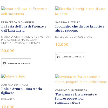
FRANCESCA GIOVANNINI
SABRINA RIZZELLO
La festa dell’uva di Firenze e
Il coniglio che divorò la notte e
dell’Impruneta
altri… racconti
STORIA DI UNA “TRADIZIONE INVENTATA”
DA LEGGERE E DA COLORARE
PREFAZIONE DI MARIA ELENA
GIUSTI (UNIVERSITÀ DI FIRENZE)
12,00
€
20,00
€
AGGIUNGI AL CARRELLO
AGGIUNGI AL CARRELLO
ADRIANA BOTTACCI
Lola e Arturo – una storia
COMUNE DI IMPRUNETA
figlinese
Tavarnuzze fra presente e
futuro: progetti di
ROMANZO
riqualificazione
12,00
€
OPERE REALIZZATE E IN CORSO,