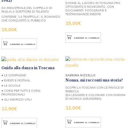
1942)
DONNE AL LAVORO IN TOSCANA FRA
OTTOCENTO E NOVECENTO. CON
DA INDUSTRIALE DEL CAPPELLO DI
DOCUMENTI, FOTOGRAFIE E
PAGLIA A SCRITTORE DI TALENTO
TESTIMONIANZE INEDITE
CONTIENE “LA TRAPPOLA”, IL ROMANZO
CHE CONQUISTÒ IL PUBBLICO
15,00
€
15,00
€
AGGIUNGI AL CARRELLO
AGGIUNGI AL CARRELLO
Guida alla danza in Toscana
SABRINA RIZZELLO
● LE COMPAGNIE
Nonna, mi racconti una storia?
● EVENTI E FESTIVAL
● LE SCUOLE
SCOPRI LA TOSCANA CON LE FAVOLE DI
● CORSI PER TUTTI E CORSI
REBECCA
PROFESSIONALI
(DA LEGGERE E COLORARE CON DISEGNI
DI MONICA SARANDREA)
● GLI INDIRIZZI UTILI
12,00
€
12,90
€
AGGIUNGI AL CARRELLO
AGGIUNGI AL CARRELLO