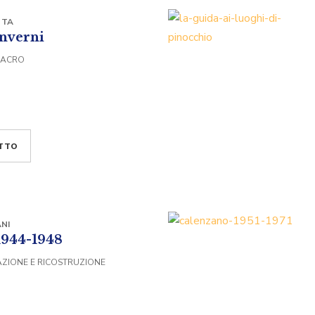
TTA
nverni
 SACRO
TTO
NI
1944-1948
AZIONE E RICOSTRUZIONE